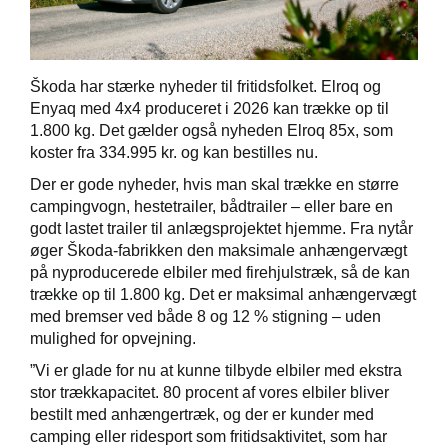
Škoda har stærke nyheder til fritidsfolket. Elroq og
Škoda Danmarks
Enyaq med 4x4 produceret i 2026 kan trække op til
1.800 kg. Det gælder også nyheden Elroq 85x, som
koster fra 334.995 kr. og kan bestilles nu.
Der er gode nyheder, hvis man skal trække en større
campingvogn, hestetrailer, bådtrailer – eller bare en
godt lastet trailer til anlægsprojektet hjemme. Fra nytår
øger Škoda-fabrikken den maksimale anhængervægt
på nyproducerede elbiler med firehjulstræk, så de kan
trække op til 1.800 kg. Det er maksimal anhængervægt
med bremser ved både 8 og 12 % stigning – uden
mulighed for opvejning.
”Vi er glade for nu at kunne tilbyde elbiler med ekstra
stor trækkapacitet. 80 procent af vores elbiler bliver
bestilt med anhængertræk, og der er kunder med
camping eller ridesport som fritidsaktivitet, som har