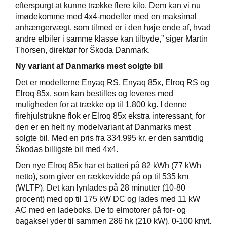
efterspurgt at kunne trække flere kilo. Dem kan vi nu
imødekomme med 4x4-modeller med en maksimal
anhængervægt, som tilmed er i den høje ende af, hvad
andre elbiler i samme klasse kan tilbyde,” siger Martin
Thorsen, direktør for Škoda Danmark.
Ny variant af Danmarks mest solgte bil
Det er modellerne Enyaq RS, Enyaq 85x, Elroq RS og
Elroq 85x, som kan bestilles og leveres med
muligheden for at trække op til 1.800 kg. I denne
firehjulstrukne flok er Elroq 85x ekstra interessant, for
den er en helt ny modelvariant af Danmarks mest
solgte bil. Med en pris fra 334.995 kr. er den samtidig
Škodas billigste bil med 4x4.
Den nye Elroq 85x har et batteri på 82 kWh (77 kWh
netto), som giver en rækkevidde på op til 535 km
(WLTP). Det kan lynlades på 28 minutter (10-80
procent) med op til 175 kW DC og lades med 11 kW
AC med en ladeboks. De to elmotorer på for- og
bagaksel yder til sammen 286 hk (210 kW). 0-100 km/t.