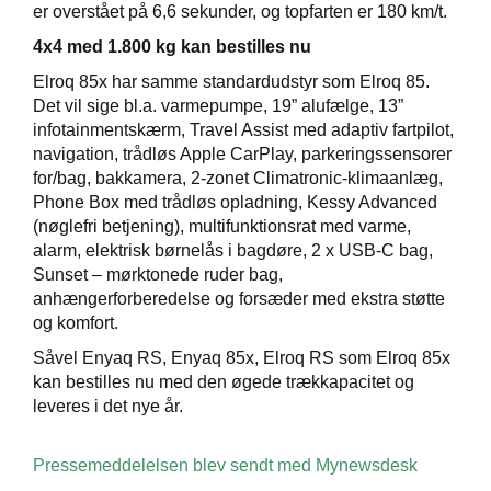
er overstået på 6,6 sekunder, og topfarten er 180 km/t.
4x4 med 1.800 kg kan bestilles nu
Elroq 85x har samme standardudstyr som Elroq 85.
Det vil sige bl.a. varmepumpe, 19” alufælge, 13”
infotainmentskærm, Travel Assist med adaptiv fartpilot,
navigation, trådløs Apple CarPlay, parkeringssensorer
for/bag, bakkamera, 2-zonet Climatronic-klimaanlæg,
Phone Box med trådløs opladning, Kessy Advanced
(nøglefri betjening), multifunktionsrat med varme,
alarm, elektrisk børnelås i bagdøre, 2 x USB-C bag,
Sunset – mørktonede ruder bag,
anhængerforberedelse og forsæder med ekstra støtte
og komfort.
Såvel Enyaq RS, Enyaq 85x, Elroq RS som Elroq 85x
kan bestilles nu med den øgede trækkapacitet og
leveres i det nye år.
Pressemeddelelsen blev sendt med Mynewsdesk