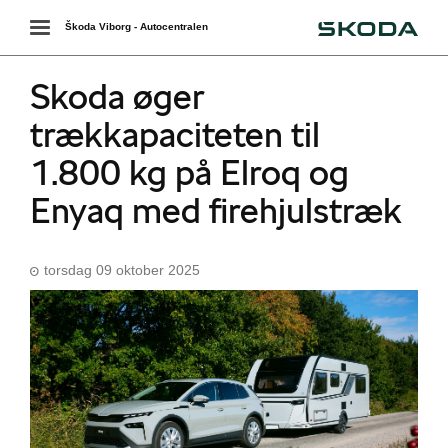
Škoda
Toggle
Škoda Viborg - Autocentralen
navigation
Skoda øger
trækkapaciteten til
1.800 kg på Elroq og
Enyaq med firehjulstræk
torsdag 09 oktober 2025