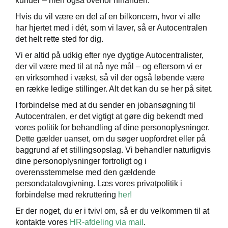
kunder – men også overfor hinanden.
Hvis du vil være en del af en bilkoncern, hvor vi alle
har hjertet med i dét, som vi laver, så er Autocentralen
det helt rette sted for dig.
Vi er altid på udkig efter nye dygtige Autocentralister,
der vil være med til at nå nye mål – og eftersom vi er
en virksomhed i vækst, så vil der også løbende være
en række ledige stillinger. Alt det kan du se her på sitet.
ge
I forbindelse med at du sender en jobansøgning til
Autocentralen, er det vigtigt at gøre dig bekendt med
vores politik for behandling af dine personoplysninger.
Dette gælder uanset, om du søger uopfordret eller på
helligdage
baggrund af et stillingsopslag. Vi behandler naturligvis
dine personoplysninger fortroligt og i
e
overensstemmelse med den gældende
persondatalovgivning. Læs vores privatpolitik i
forbindelse med rekruttering
her!
Er der noget, du er i tvivl om, så er du velkommen til at
kontakte vores
HR-afdeling via mail
.