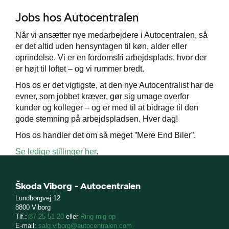
Jobs hos Autocentralen
Når vi ansætter nye medarbejdere i Autocentralen, så
er det altid uden hensyntagen til køn, alder eller
oprindelse. Vi er en fordomsfri arbejdsplads, hvor der
er højt til loftet – og vi rummer bredt.
Hos os er det vigtigste, at den nye Autocentralist har de
evner, som jobbet kræver, gør sig umage overfor
kunder og kolleger – og er med til at bidrage til den
gode stemning på arbejdspladsen. Hver dag!
Hos os handler det om så meget ”Mere End Biler”.
Se ledige stillinger her
.
Škoda Viborg - Autocentralen
Lundborgvej 12
8800 Viborg
Tlf.:
87 25 51 20
eller
Ring mig op
E-mail:
salg.viborg@autocentralen.com