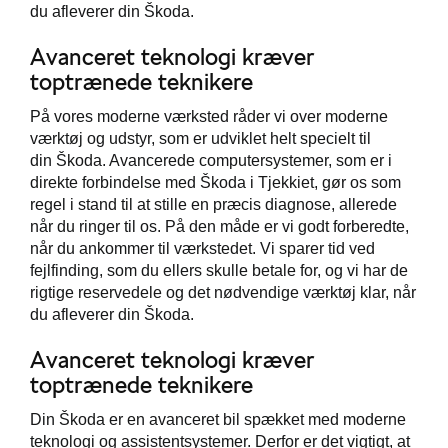
du afleverer din Škoda.
t
Avanceret teknologi kræver
de
toptrænede teknikere
ugtbilsattest
På vores moderne værksted råder vi over moderne
værktøj og udstyr, som er udviklet helt specielt til
e 5+
din Škoda. Avancerede computersystemer, som er i
direkte forbindelse med Škoda i Tjekkiet, gør os som
de
regel i stand til at stille en præcis diagnose, allerede
når du ringer til os. På den måde er vi godt forberedte,
jem
når du ankommer til værkstedet. Vi sparer tid ved
fejlfinding, som du ellers skulle betale for, og vi har de
g
rigtige reservedele og det nødvendige værktøj klar, når
ng
du afleverer din Škoda.
ementer
Avanceret teknologi kræver
toptrænede teknikere
Din Škoda er en avanceret bil spækket med moderne
rvice
teknologi og assistentsystemer. Derfor er det vigtigt, at