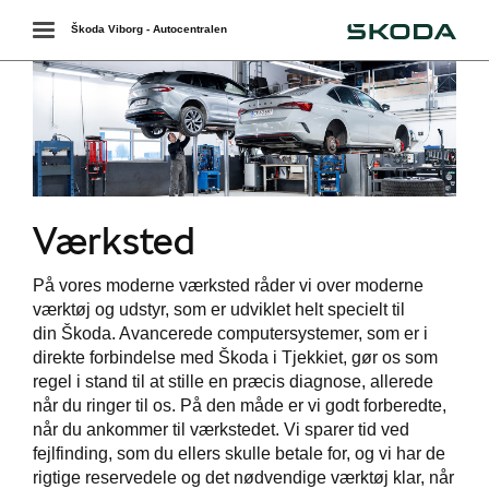
Škoda
Toggle
Škoda Viborg - Autocentralen
navigation
Værksted
På vores moderne værksted råder vi over moderne
værktøj og udstyr, som er udviklet helt specielt til
værkstedet
din Škoda. Avancerede computersystemer, som er i
direkte forbindelse med Škoda i Tjekkiet, gør os som
services
regel i stand til at stille en præcis diagnose, allerede
når du ringer til os. På den måde er vi godt forberedte,
se
når du ankommer til værkstedet. Vi sparer tid ved
fejlfinding, som du ellers skulle betale for, og vi har de
ct
rigtige reservedele og det nødvendige værktøj klar, når