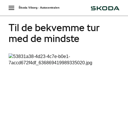
Škoda
Toggle
Škoda Viborg - Autocentralen
navigation
Til de bekvemme tur
med de mindste