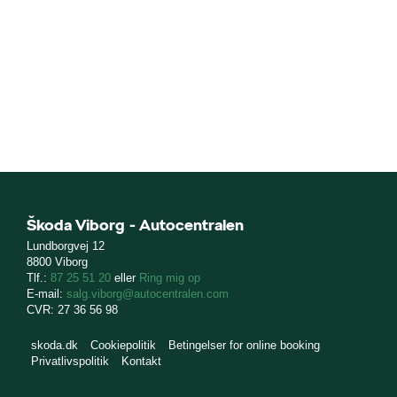
r til KAROQ og
Škoda Viborg - Autocentralen
Lundborgvej 12
8800 Viborg
Tlf.:
87 25 51 20
eller
Ring mig op
E-mail:
salg.viborg@autocentralen.com
CVR: 27 36 56 98
skoda.dk
Cookiepolitik
Betingelser for online booking
Privatlivspolitik
Kontakt