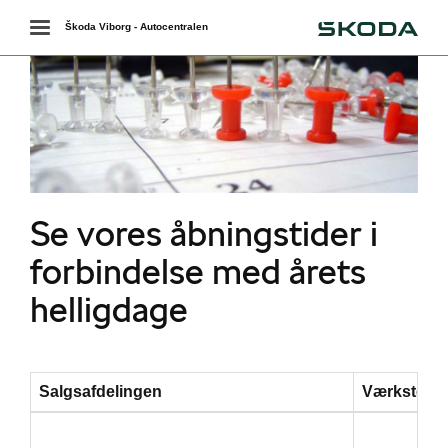
Škoda
Toggle
Škoda Viborg - Autocentralen
navigation
Se vores åbningstider i
forbindelse med årets
helligdage
Salgsafdelingen
Værkstede