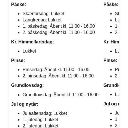
Påske:
Påske:
Skærtorsdag: Lukket
Skært
Langfredag
: Lukket
Langf
1. påskedag: Åbent kl. 11.00 - 16.00
1. på
2. påskedag: Åbent kl. 11.00 - 16.00
2. på
Kr. Himmelfartsdag:
Kr. Himmel
Lukket
Lukke
ge
Pinse:
Pinse:
Pinsedag:
Åbent kl. 11.00 - 16.00
Pinse
2. pinsedag: Åbent kl. 11.00 - 16.00
2. pin
helligdage
Grundlovsdag:
Grundlovs
e
Lukke
Grundlovsdag: Åbent kl. 11.00 - 16.00
Jul og nytå
Jul og nytår:
Julea
Juleaftensdag
: Lukket
1. jul
1.
juledag
: Lukket
2. jul
2. juledag
: Lukket